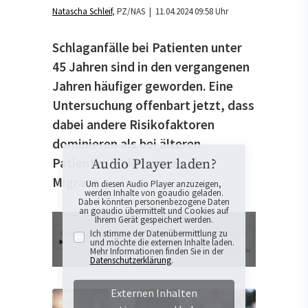
Natascha Schleif
PZ/NAS
| 11.04.2024 09:58 Uhr
Schlaganfälle bei Patienten unter
45 Jahren sind in den vergangenen
Jahren häufiger geworden. Eine
Untersuchung offenbart jetzt, dass
dabei andere Risikofaktoren
dominieren als bei älteren
Patienten – allen voran die
Audio Player laden?
Migräne.
Um diesen Audio Player anzuzeigen,
werden Inhalte von goaudio geladen.
Dabei könnten personenbezogene Daten
an goaudio übermittelt und Cookies auf
Ihrem Gerät gespeichert werden.
Ich stimme der Datenübermittlung zu
und möchte die externen Inhalte laden.
Mehr Informationen finden Sie in der
Datenschutzerklärung
.
Externen Inhalten