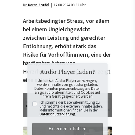
Dr. Karen Zoufal
| 17.08.2024 08:32 Uhr
Arbeitsbedingter Stress, vor allem
bei einem Ungleichgewicht
zwischen Leistung und gerechter
Entlohnung, erhöht stark das
Risiko für Vorhofflimmern, eine der
häufigsten Arten von
Herzrhythmusstörungen. Das zeigt
Audio Player laden?
eine aktuelle Studie.
Um diesen Audio Player anzuzeigen,
werden Inhalte von goaudio geladen.
Dabei könnten personenbezogene Daten
an goaudio übermittelt und Cookies auf
Ihrem Gerät gespeichert werden.
Ich stimme der Datenübermittlung zu
und möchte die externen Inhalte laden.
Mehr Informationen finden Sie in der
Datenschutzerklärung
.
Externen Inhalten