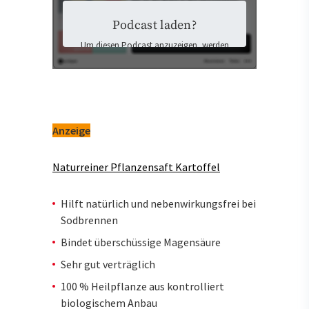
Podcast laden?
Um diesen Podcast anzuzeigen, werden
Inhalte von Podigee geladen. Dabei
könnten personenbezogene Daten an
Podigee übermittelt und Cookies auf Ihrem
Gerät gespeichert werden.
Ich stimme der Datenübermittlung zu
und möchte die externen Inhalte laden.
Anzeige
Mehr Informationen finden Sie in der
Datenschutzerklärung
.
Naturreiner Pflanzensaft Kartoffel
Externen Inhalten zustimmen
und laden
Hilft natürlich und nebenwirkungsfrei bei
Sodbrennen
Bindet überschüssige Magensäure
Sehr gut verträglich
100 % Heilpflanze aus kontrolliert
biologischem Anbau