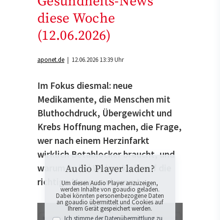
Gesundheits-News
diese Woche
(12.06.2026)
aponet.de
| 12.06.2026 13:39 Uhr
Im Fokus diesmal: neue
Medikamente, die Menschen mit
Bluthochdruck, Übergewicht und
Krebs Hoffnung machen, die Frage,
wer nach einem Herzinfarkt
wirklich Betablocker braucht, und
warum es bei Weizenkleie auf die
Audio Player laden?
richtige Menge ankommt.
Um diesen Audio Player anzuzeigen,
werden Inhalte von goaudio geladen.
Dabei könnten personenbezogene Daten
an goaudio übermittelt und Cookies auf
Ihrem Gerät gespeichert werden.
Ich stimme der Datenübermittlung zu