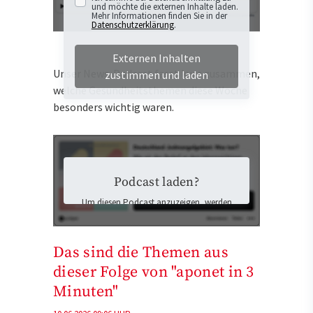
und möchte die externen Inhalte laden.
Mehr Informationen finden Sie in der
Datenschutzerklärung
.
Externen Inhalten
Unser News-Podcast fasst kurz zusammen,
zustimmen und laden
welche Gesundheitsthemen diese Woche
besonders wichtig waren.
Podcast laden?
Um diesen Podcast anzuzeigen, werden
Inhalte von Podigee geladen. Dabei
könnten personenbezogene Daten an
Podigee übermittelt und Cookies auf Ihrem
Das sind die Themen aus
Gerät gespeichert werden.
dieser Folge von "aponet in 3
Ich stimme der Datenübermittlung zu
und möchte die externen Inhalte laden.
Minuten"
Mehr Informationen finden Sie in der
Datenschutzerklärung
.