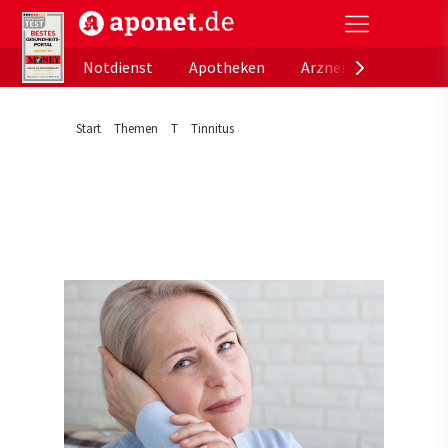
aponet.de - Das offizielle Gesundheitsportal der de
Notdienst
Apotheken
Arzneimitteldatenb
Start
Themen
T
Tinnitus