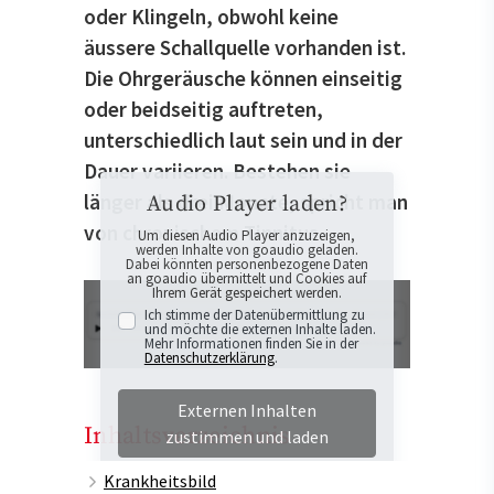
oder Klingeln, obwohl keine
äussere Schallquelle vorhanden ist.
Die Ohrgeräusche können einseitig
oder beidseitig auftreten,
unterschiedlich laut sein und in der
Dauer variieren. Bestehen sie
länger als drei Monate, spricht man
Audio Player laden?
von chronischem Tinnitus.
Um diesen Audio Player anzuzeigen,
werden Inhalte von goaudio geladen.
Dabei könnten personenbezogene Daten
an goaudio übermittelt und Cookies auf
Ihrem Gerät gespeichert werden.
Ich stimme der Datenübermittlung zu
und möchte die externen Inhalte laden.
Mehr Informationen finden Sie in der
Datenschutzerklärung
.
Externen Inhalten
Inhaltsverzeichnis
zustimmen und laden
Krankheitsbild