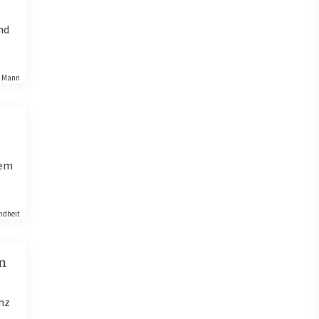
nd
& Mann
lem
ndheit
n
nz