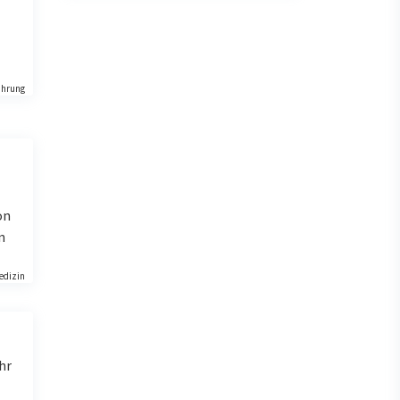
ährung
on
n
edizin
hr