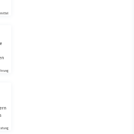
mittel
e
en
ährung
ern
s
ratung