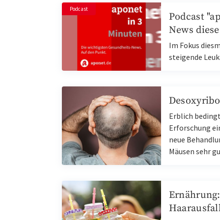
Podcast
Podcast "a
News diese
Im Fokus diesm
steigende Leuk
Desoxyribo
Erblich bedingt
Erforschung ein
neue Behandlun
Mäusen sehr g
Ernährung:
Haarausfal