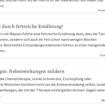
aus, und bei mehr als der Hälfte ist der Haarverlust von Dauer. Das
ers…
Arznei
l durch fettreiche Ernährung?
n mit Mäusen führte eine fettreiche Ernährung dazu, dass die Tier
hmen, sondern sich auch ihr Fell schon nach wenigen Wochen
ete. Bestimmte Entzündungsreaktionen führen zu einer mangelnd
 von…
Ern
pie: Nebenwirkungen mildern
 die Chemotherapie, starke Schmerzen, Erschöpfung oder
iele Menschen fürchten nicht nur die Krebserkrankung selbst, sond
wirkungen, die mit der Therapie einhergehen können. Gegen viele
r…
Be