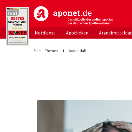
aponet.de - Das offizielle Gesundheitsportal d
Notdienst
Apotheken
Arzneimittelda
Start
Themen
H
Haarausfall