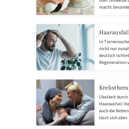
oder teilweise 
macht besond
Haarausfal
In Tierversuche
nicht nur zuna
deutlich licht
Regeneration
Krebsthera
Übelkeit durch
Haarausfall: V
auch die Neben
lässt sich abe