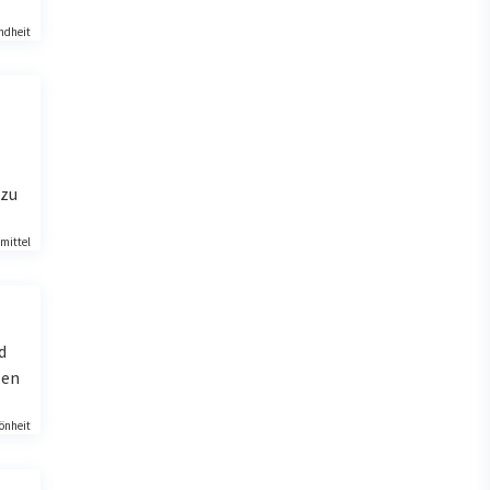
ndheit
 zu
mittel
d
len
önheit