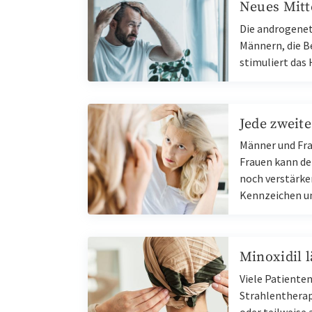
Neues Mitte
Die androgenet
Männern, die B
stimuliert das
Jede zweit
Männer und Fra
Frauen kann de
noch verstärken
Kennzeichen 
Minoxidil 
Viele Patiente
Strahlentherap