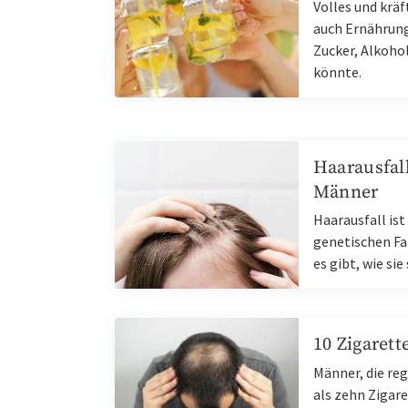
Volles und kräf
auch Ernährung
Zucker, Alkoho
könnte.
Haarausfal
Männer
Haarausfall ist
genetischen Fak
es gibt, wie si
10 Zigarett
Männer, die re
als zehn Zigare