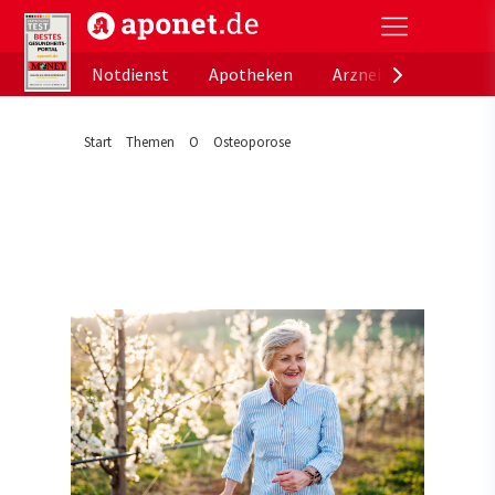
aponet.de - Das offizielle Gesundheitsportal der de
Notdienst
Apotheken
Arzneimitteldatenb
Start
Themen
O
Osteoporose