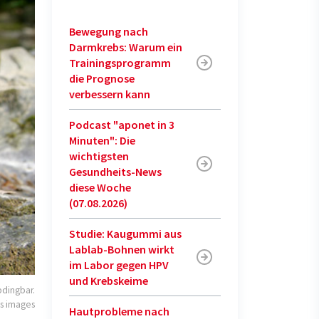
Bewegung nach
Darmkrebs: Warum ein
Trainingsprogramm
die Prognose
verbessern kann
Podcast "aponet in 3
Minuten": Die
wichtigsten
Gesundheits-News
diese Woche
(07.08.2026)
Studie: Kaugummi aus
Lablab-Bohnen wirkt
im Labor gegen HPV
und Krebskeime
bdingbar.
us images
Hautprobleme nach