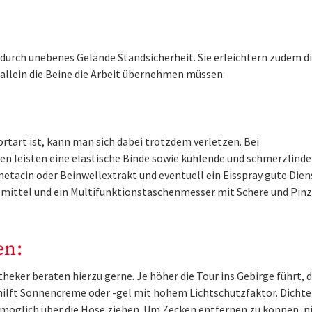
urch unebenes Gelände Standsicherheit. Sie erleichtern zudem di
 allein die Beine die Arbeit übernehmen müssen.
tart ist, kann man sich dabei trotzdem verletzen. Bei
n leisten eine elastische Binde sowie kühlende und schmerzlind
etacin oder Beinwellextrakt und eventuell ein Eisspray gute Dien
smittel und ein Multifunktionstaschenmesser mit Schere und Pin
en:
heker beraten hierzu gerne. Je höher die Tour ins Gebirge führt, 
r hilft Sonnencreme oder -gel mit hohem Lichtschutzfaktor. Dichte
 möglich über die Hose ziehen. Um Zecken entfernen zu können, 