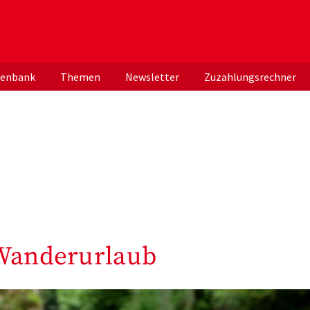
er deutschen ApothekerInnen
tenbank
Themen
Newsletter
Zuzahlungsrechner
 Wanderurlaub