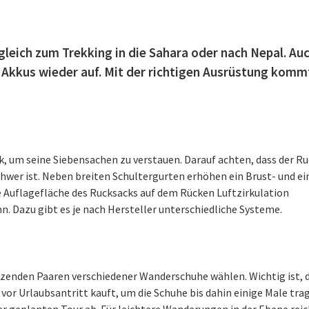
gleich zum Trekking in die Sahara oder nach Nepal. Au
e Akkus wieder auf. Mit der richtigen Ausrüstung kom
k, um seine Siebensachen zu verstauen. Darauf achten, dass der R
hwer ist. Neben breiten Schultergurten erhöhen ein Brust- und ei
 Auflagefläche des Rucksacks auf dem Rücken Luftzirkulation
. Dazu gibt es je nach Hersteller unterschiedliche Systeme.
zenden Paaren verschiedener Wanderschuhe wählen. Wichtig ist, 
vor Urlaubsantritt kauft, um die Schuhe bis dahin einige Male tra
r geplanten Tour ab. Für leichtere Wanderungen in der Ebene rei