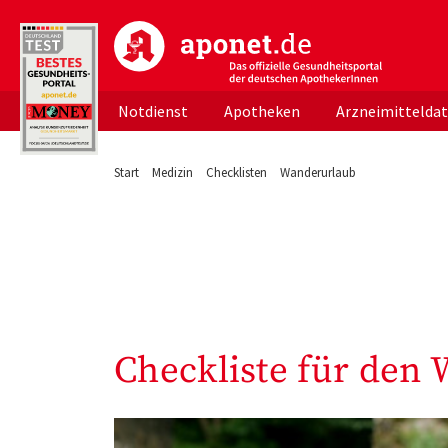
aponet.de - Das offizielle Gesundheitsportal d
Notdienst
Apotheken
Arzneimittelda
Start
Medizin
Checklisten
Wanderurlaub
Checkliste für den