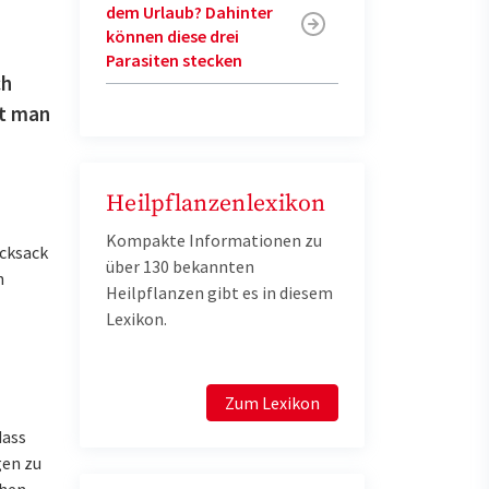
dem Urlaub? Dahinter
können diese drei
Parasiten stecken
ch
mt man
Heilpflanzenlexikon
Kompakte Informationen zu
ucksack
über 130 bekannten
n
Heilpflanzen gibt es in diesem
Lexikon.
Zum Lexikon
dass
gen zu
chen