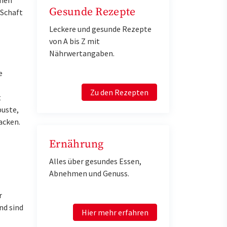
Gesunde Rezepte
 Schaft
Leckere und gesunde Rezepte
von A bis Z mit
Nährwertangaben.
e
Zu den Rezepten
t
buste,
acken.
Ernährung
Alles über gesundes Essen,
Abnehmen und Genuss.
r
nd sind
Hier mehr erfahren