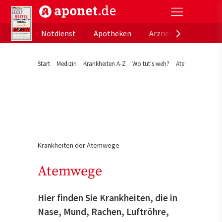
aponet.de - Das offizielle Gesundheitsportal der de
Notdienst
Apotheken
Arzneimitteldatenb
Start
Medizin
Krankheiten A-Z
Wo tut's weh?
Atemwege
Krankheiten der Atemwege
Atemwege
Hier finden Sie Krankheiten, die in
Nase, Mund, Rachen, Luftröhre,