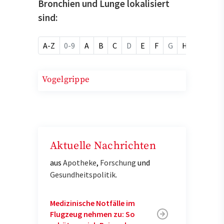
Bronchien und Lunge lokalisiert
sind:
A-Z
0-9
A
B
C
D
E
F
G
H
I
J
Vogelgrippe
Aktuelle Nachrichten
aus
Apotheke
,
Forschung
und
Gesundheitspolitik
.
Medizinische Notfälle im
Flugzeug nehmen zu: So