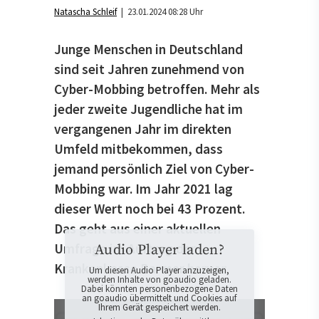
Natascha Schleif
| 23.01.2024 08:28 Uhr
Junge Menschen in Deutschland
sind seit Jahren zunehmend von
Cyber-Mobbing betroffen. Mehr als
jeder zweite Jugendliche hat im
vergangenen Jahr im direkten
Umfeld mitbekommen, dass
jemand persönlich Ziel von Cyber-
Mobbing war. Im Jahr 2021 lag
dieser Wert noch bei 43 Prozent.
Das geht aus einer aktuellen
Umfrage im Auftrag der
Audio Player laden?
Krankenkasse Barmer hervor.
Um diesen Audio Player anzuzeigen,
werden Inhalte von goaudio geladen.
Dabei könnten personenbezogene Daten
an goaudio übermittelt und Cookies auf
Ihrem Gerät gespeichert werden.