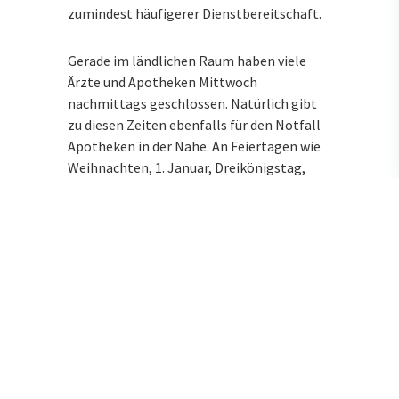
zumindest häufigerer Dienstbereitschaft.
Gerade im ländlichen Raum haben viele
Ärzte und Apotheken Mittwoch
nachmittags geschlossen. Natürlich gibt
zu diesen Zeiten ebenfalls für den Notfall
Apotheken in der Nähe. An Feiertagen wie
Weihnachten, 1. Januar, Dreikönigstag,
Karfreitag, Ostern, Fronleichnam,
Himmelfahrt, Pfingsten, 3. Oktober,
Allerheiligen oder Buß- und Bettag finden
Sie ebenfalls immer eine nahegelegene
Notdienstapotheke.
Wenn Sie oder ein Familienmitglied einen
Arzt brauchen, können Sie sich an
Feiertagen und in der Nacht an den
ärztlichen Bereitschaftsdienst unter der