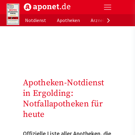
aponet.de - Das offizielle Gesundheitsportal der de
Notdienst
Apotheken
Arzneimitteldatenb
Apotheken-Notdienst
in Ergolding:
Notfallapotheken für
heute
Offizielle Liste aller Apotheken, die