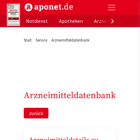
aponet.de - Das offizielle Gesundheitsportal der de
Notdienst
Apotheken
Arzneimitteldatenb
Start
Service
Arzneimitteldatenbank
Arzneimitteldatenbank
zurück