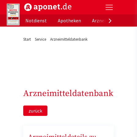
aponet.de - Das offizielle Gesundheitsportal der de
Notdienst
Apotheken
Arzneimitteldatenb
Start
Service
Arzneimitteldatenbank
Arzneimitteldatenbank
zurück