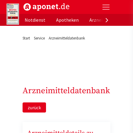
aponet.de - Das offizielle Gesundheitsportal der de
Notdienst
Apotheken
Arzneimitteldatenb
Start
Service
Arzneimitteldatenbank
Arzneimitteldatenbank
zurück