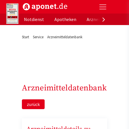
aponet.de - Das offizielle Gesundheitsportal der de
Notdienst
Apotheken
Arzneimitteldatenb
Start
Service
Arzneimitteldatenbank
Arzneimitteldatenbank
zurück