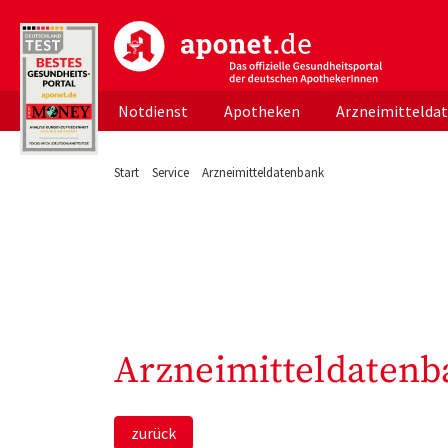
aponet.de - Das offizielle Gesundheitsportal d
Notdienst
Apotheken
Arzneimittelda
Start
Service
Arzneimitteldatenbank
Arzneimitteldatenb
zurück