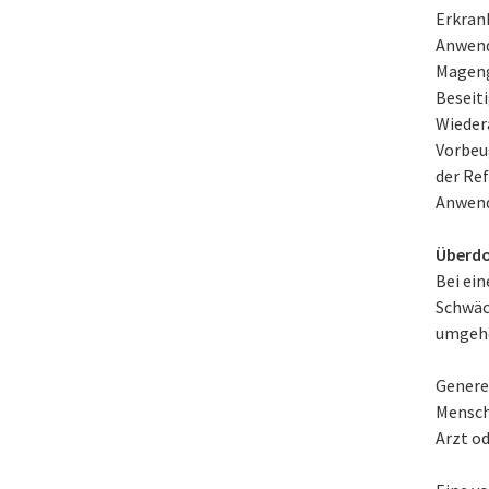
Erkran
Anwend
Mageng
Beseit
Wieder
Vorbeu
der Ref
Anwend
Überdo
Bei ei
Schwäc
umgehe
Generel
Mensch
Arzt o