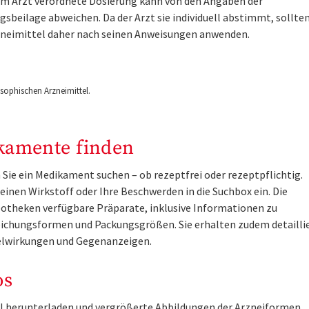
om Arzt verordnete Dosierung kann von den Angaben der
sbeilage abweichen. Da der Arzt sie individuell abstimmt, sollten
zneimittel daher nach seinen Anweisungen anwenden.
ophischen Arzneimittel.
kamente finden
Sie ein Medikament suchen – ob rezeptfrei oder rezeptpflichtig.
inen Wirkstoff oder Ihre Beschwerden in die Suchbox ein. Die
otheken verfügbare Präparate, inklusive Informationen zu
ichungsformen und Packungsgrößen. Sie erhalten zudem detailli
lwirkungen und Gegenanzeigen.
os
tel herunterladen und vergrößerte Abbildungen der Arzneiformen