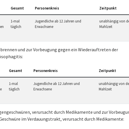
Gesamt
Personenkreis
Zeitpunkt
1-mal
Jugendliche ab 12 Jahren und
unabhängig von d
ten
täglich
Erwachsene
Mahlzeit
dbrennen und zur Vorbeugung gegen ein Wiederauftreten der
ösophagitis:
Gesamt
Personenkreis
Zeitpunkt
1-mal
Jugendliche ab 12 Jahren und
unabhängig von de
te
täglich
Erwachsene
Mahlzeit
gengeschwüren, verursacht durch Medikamente und zur Vorbeugu
Geschwüre im Verdauungstrakt, verursacht durch Medikamente: