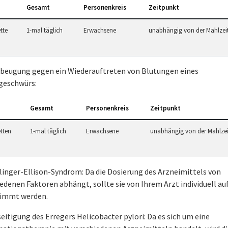
Gesamt
Personenkreis
Zeitpunkt
tte
1-mal täglich
Erwachsene
unabhängig von der Mahlzei
rbeugung gegen ein Wiederauftreten von Blutungen eines
eschwürs:
Gesamt
Personenkreis
Zeitpunkt
etten
1-mal täglich
Erwachsene
unabhängig von der Mahlzei
linger-Ellison-Syndrom: Da die Dosierung des Arzneimittels von
edenen Faktoren abhängt, sollte sie von Ihrem Arzt individuell auf
immt werden.
eitigung des Erregers Helicobacter pylori: Da es sich um eine