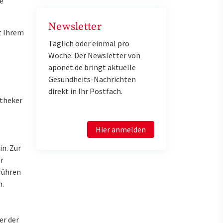
e
Newsletter
t Ihrem
Täglich oder einmal pro
Woche: Der Newsletter von
aponet.de bringt aktuelle
Gesundheits-Nachrichten
direkt in Ihr Postfach.
otheker
Hier anmelden
in. Zur
r
 rühren
n.
er der