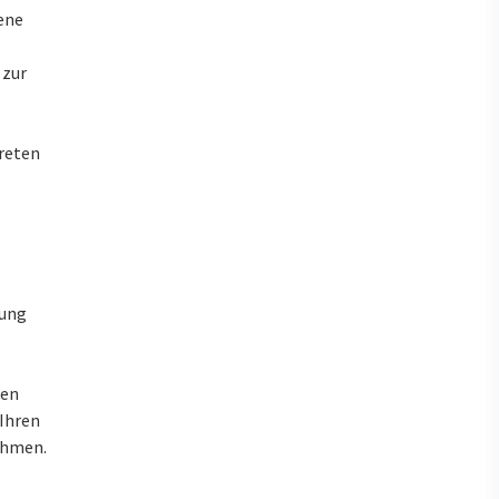
ene
 zur
reten
rung
ren
 Ihren
ahmen.