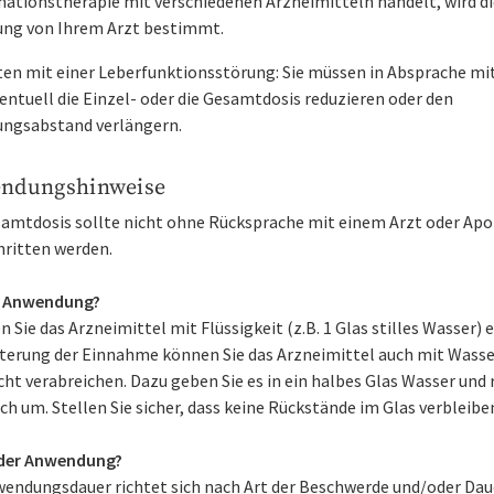
ationstherapie mit verschiedenen Arzneimitteln handelt, wird di
ung von Ihrem Arzt bestimmt.
ten mit einer Leberfunktionsstörung: Sie müssen in Absprache mi
entuell die Einzel- oder die Gesamtdosis reduzieren oder den
ungsabstand verlängern.
ndungshinweise
samtdosis sollte nicht ohne Rücksprache mit einem Arzt oder Ap
hritten werden.
r Anwendung?
Sie das Arzneimittel mit Flüssigkeit (z.B. 1 Glas stilles Wasser) e
hterung der Einnahme können Sie das Arzneimittel auch mit Wasse
ht verabreichen. Dazu geben Sie es in ein halbes Glas Wasser und
ch um. Stellen Sie sicher, dass keine Rückstände im Glas verbleibe
der Anwendung?
wendungsdauer richtet sich nach Art der Beschwerde und/oder Dau