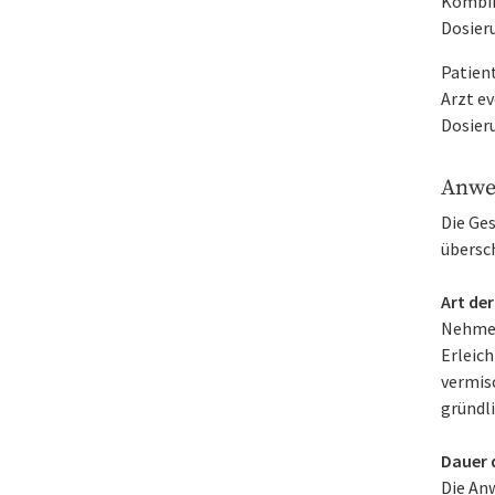
Kombin
Dosier
Patien
Arzt ev
Dosier
Anwe
Die Ge
übersc
Art de
Nehmen 
Erleic
vermisc
gründli
Dauer 
Die An