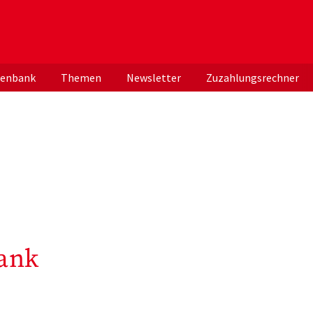
er deutschen ApothekerInnen
tenbank
Themen
Newsletter
Zuzahlungsrechner
ank