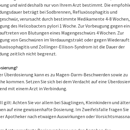
kung und wird deshalb nur von Ihrem Arzt bestimmt. Die empfohl
ungsdauer beträgt bei Sodbrennen, Refluxösophagitis und
eschwür, verursacht durch bestimmte Medikamente 4-8 Wochen,
igung des Helicobacters pylori 1 Woche. Zur Vorbeugung gegen ein
auftreten von Blutungen eines Magengeschwürs 4 Wochen. Zur
gung von Geschwüren im Verdauungstrakt oder gegen Wiederauft
luxösophagitis und Zollinger-Ellison-Syndrom ist die Dauer der
ung zeitlich nicht begrenzt.
sierung?
ner Überdosierung kann es zu Magen-Darm-Beschwerden sowie zu
he kommen. Setzen Sie sich bei dem Verdacht auf eine Überdosie
nd mit einem Arzt in Verbindung.
l gilt: Achten Sie vor allem bei Säuglingen, Kleinkindern und älte
en auf eine gewissenhafte Dosierung. Im Zweifelsfalle fragen Sie
der Apotheker nach etwaigen Auswirkungen oder Vorsichtsmassn