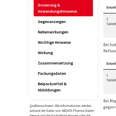
Dosierung &
Einzel
Anwendungshinweise
2
Gegenanzeigen
Tablet
Nebenwirkungen
Wichtige Hinweise
Bei So
Reflux
Wirkung
Zusammensetzung
Einzel
Packungsdaten
1
Tablet
Beipackzettel &
Abbildungen
Bei Ma
Quellennachweis: Alle Informationen werden
gegen 
anhand der Daten von ABDATA Pharma-Daten-
Service und der Fachinformationen oder der