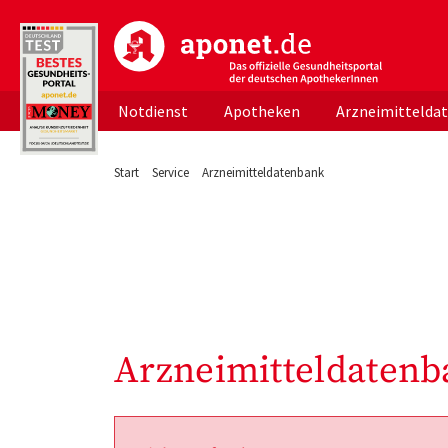
aponet.de - Das offizielle Gesundheitsportal d
Notdienst
Apotheken
Arzneimittelda
Start
Service
Arzneimitteldatenbank
Arzneimitteldatenb