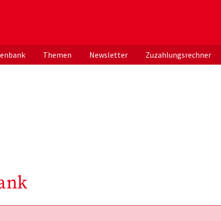
er deutschen ApothekerInnen
tenbank
Themen
Newsletter
Zuzahlungsrechner
ank