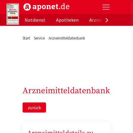
aponet.de - Das offizielle Gesundheitsportal der de
Notdienst
Apotheken
Arzneimitteldatenb
Start
Service
Arzneimitteldatenbank
Arzneimitteldatenbank
zurück