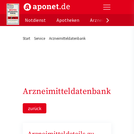
aponet.de - Das offizielle Gesundheitsportal der de
Notdienst
Apotheken
Arzneimitteldatenb
Start
Service
Arzneimitteldatenbank
Arzneimitteldatenbank
zurück