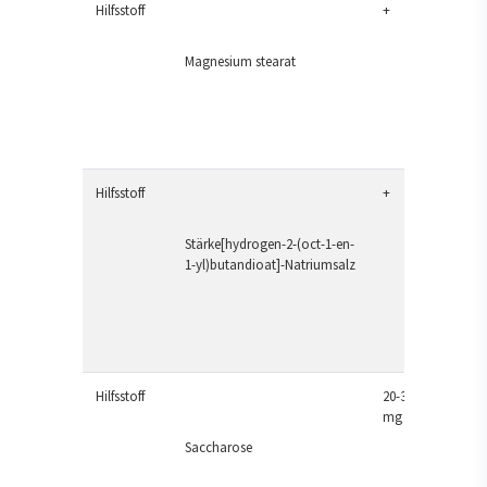
Hilfsstoff
+
Magnesium stearat
Hilfsstoff
+
Stärke[hydrogen-2-(oct-1-en-
1-yl)butandioat]-Natriumsalz
Hilfsstoff
20-36
mg
Saccharose