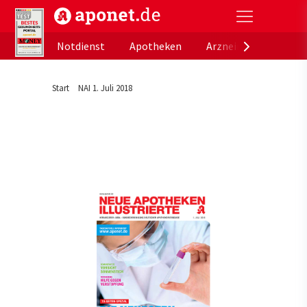
aponet.de - Das offizielle Gesundheitsportal der de
Notdienst
Apotheken
Arzneimitteldatenb
Start
NAI 1. Juli 2018