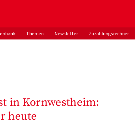
er deutschen ApothekerInnen
tenbank
Themen
Newsletter
Zuzahlungsrechner
t in Kornwestheim:
r heute