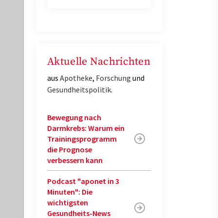
Aktuelle Nachrichten
aus
Apotheke
,
Forschung
und
Gesundheitspolitik
.
Bewegung nach
Darmkrebs: Warum ein
Trainingsprogramm
die Prognose
verbessern kann
Podcast "aponet in 3
Minuten": Die
wichtigsten
Gesundheits-News