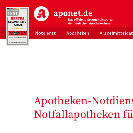
aponet.de - Das offizielle Gesundheitsportal d
Notdienst
Apotheken
Arzneimittelda
Apotheken-Notdiens
Notfallapotheken fü