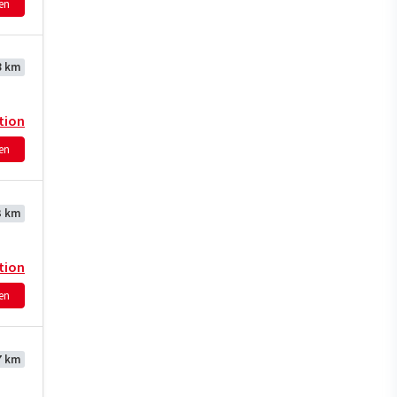
hen
8 km
tion
hen
3 km
tion
hen
7 km