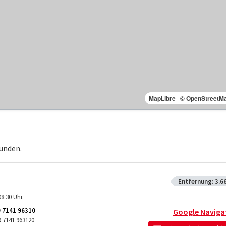
MapLibre
|
© OpenStreetM
unden.
Entfernung:
3.6
8:30 Uhr.
 7141 96310
Google Naviga
 7141 963120