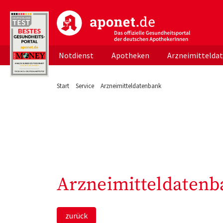
aponet.de - Das offizielle Gesundheitsportal d
Notdienst
Apotheken
Arzneimittelda
Start
Service
Arzneimitteldatenbank
Arzneimitteldatenb
zurück