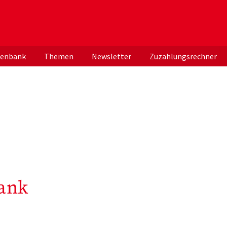
er deutschen ApothekerInnen
tenbank
Themen
Newsletter
Zuzahlungsrechner
ank