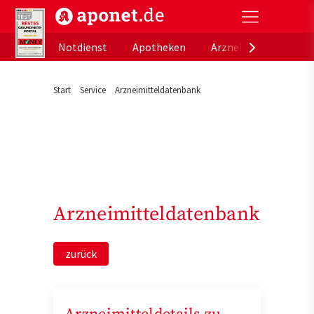
aponet.de - Das offizielle Gesundheitsportal der de
Notdienst
Apotheken
Arzneimitteldatenb
Start
Service
Arzneimitteldatenbank
Arzneimitteldatenbank
zurück