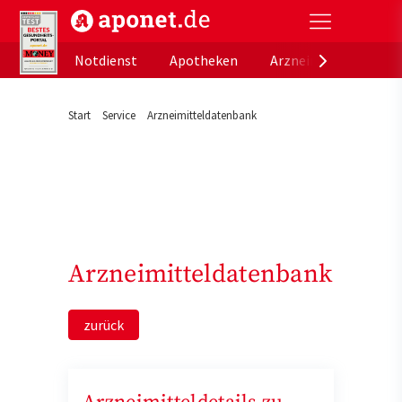
aponet.de - Das offizielle Gesundheitsportal der de
Notdienst
Apotheken
Arzneimitteldatenb
Start
Service
Arzneimitteldatenbank
Arzneimitteldatenbank
zurück