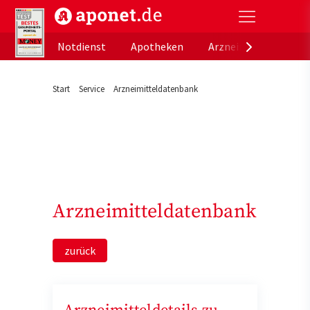
aponet.de - Das offizielle Gesundheitsportal der de
Notdienst
Apotheken
Arzneimitteldatenb
Start
Service
Arzneimitteldatenbank
Arzneimitteldatenbank
zurück