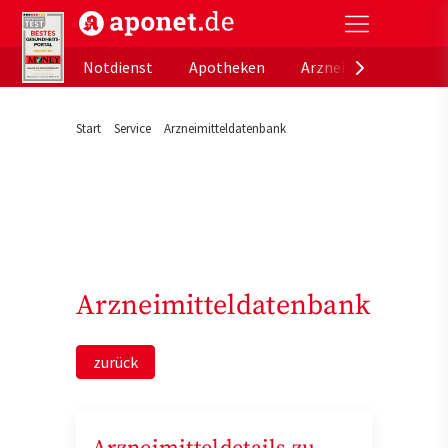
aponet.de - Das offizielle Gesundheitsportal der de
Notdienst
Apotheken
Arzneimitteldatenb
Start
Service
Arzneimitteldatenbank
Arzneimitteldatenbank
zurück