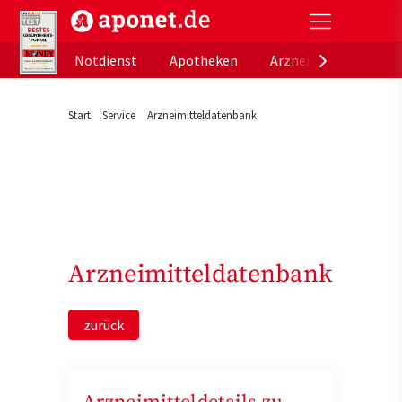
aponet.de - Das offizielle Gesundheitsportal der de
Notdienst
Apotheken
Arzneimitteldatenb
Start
Service
Arzneimitteldatenbank
Arzneimitteldatenbank
zurück