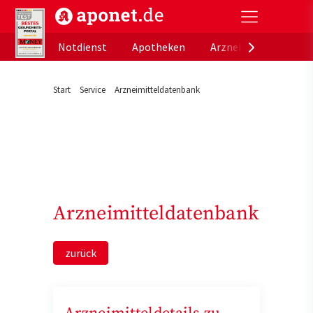
aponet.de - Das offizielle Gesundheitsportal der de
Notdienst
Apotheken
Arzneimitteldatenb
Start
Service
Arzneimitteldatenbank
Arzneimitteldatenbank
zurück