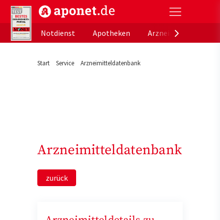
aponet.de - Das offizielle Gesundheitsportal der de
Notdienst
Apotheken
Arzneimitteldatenb
Start
Service
Arzneimitteldatenbank
Arzneimitteldatenbank
zurück