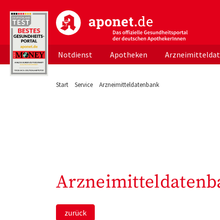
aponet.de - Das offizielle Gesundheitsportal d
Notdienst
Apotheken
Arzneimittelda
Start
Service
Arzneimitteldatenbank
Arzneimitteldatenb
zurück