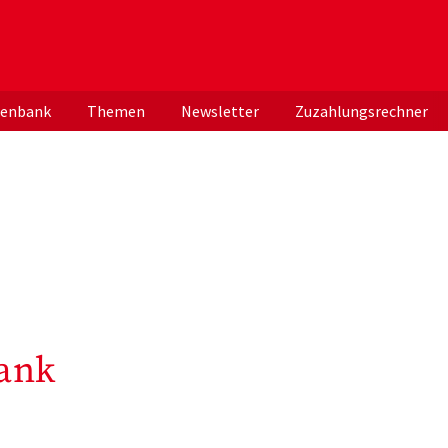
er deutschen ApothekerInnen
tenbank
Themen
Newsletter
Zuzahlungsrechner
ank