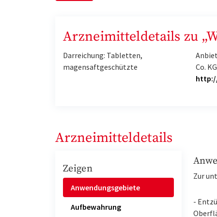
Arzneimitteldetails zu 
Darreichung: Tabletten,
Anbie
magensaftgeschützte
Co. K
http:
Arzneimitteldetails
Anwe
Zeigen
Zur un
Anwendungsgebiete
- Entz
Aufbewahrung
Oberfl