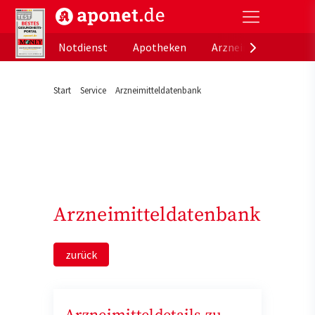
aponet.de - Das offizielle Gesundheitsportal der de
Notdienst
Apotheken
Arzneimitteldatenb
Start
Service
Arzneimitteldatenbank
Arzneimitteldatenbank
zurück