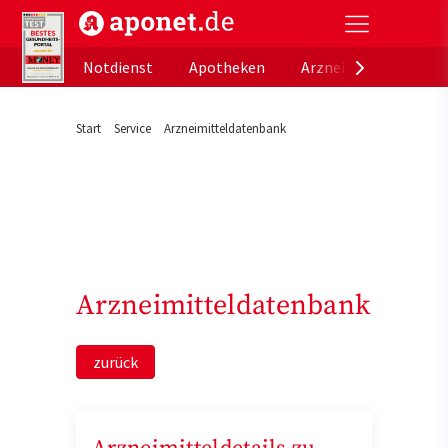
aponet.de - Das offizielle Gesundheitsportal der de
Notdienst
Apotheken
Arzneimitteldatenb
Start
Service
Arzneimitteldatenbank
Arzneimitteldatenbank
zurück