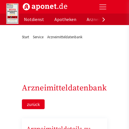
aponet.de - Das offizielle Gesundheitsportal der de
Notdienst
Apotheken
Arzneimitteldatenb
Start
Service
Arzneimitteldatenbank
Arzneimitteldatenbank
zurück