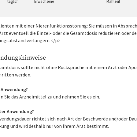
täglich
Erwachsene
Mahlzeit
ienten mit einer Nierenfunktionsstörung: Sie müssen in Absprac
rzt eventuell die Einzel- oder die Gesamtdosis reduzieren oder d
ungsabstand verlängern.</p>
ndungshinweise
samtdosis sollte nicht ohne Rücksprache mit einem Arzt oder Ap
hritten werden.
r Anwendung?
n Sie das Arzneimittel zu und nehmen Sie es ein.
der Anwendung?
wendungsdauer richtet sich nach Art der Beschwerde und/oder Dau
kung und wird deshalb nur von Ihrem Arzt bestimmt.