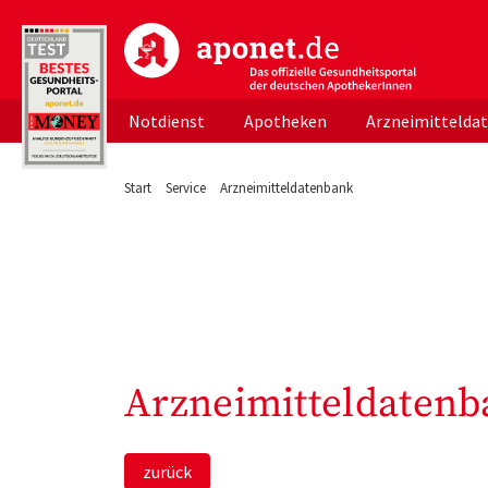
aponet.de - Das offizielle Gesundheitsportal d
Notdienst
Apotheken
Arzneimittelda
Start
Service
Arzneimitteldatenbank
Arzneimitteldatenb
zurück