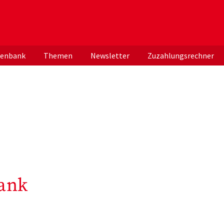
er deutschen ApothekerInnen
tenbank
Themen
Newsletter
Zuzahlungsrechner
ank