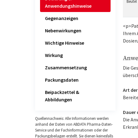
Beutel
Anwendungshinweise
Gegenanzeigen
<p>Pat
Nebenwirkungen
Ihrem A
Dosier
Wichtige Hinweise
Wirkung
Anwe
Zusammensetzung
Die Ge
übersc
Packungsdaten
Art de
Beipackzettel &
Bereite
Abbildungen
Dauer 
Quellennachweis: Alle Informationen werden
Die An
anhand der Daten von ABDATA Pharma-Daten-
Erkran
Service und der Fachinformationen oder der
Packungsbeilagen erstellt. Sie dienen keinesfalls