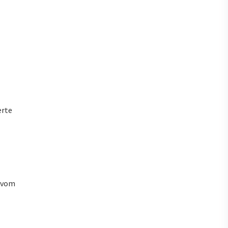
erte
u vom