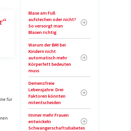
Blase am Fuß
aufstechen oder nicht?
r“
So versorgt man
Blasen richtig
Warum der BMI bei
Kindern nicht
automatisch mehr
Körperfett bedeuten
muss
Demenzfreie
Lebensjahre: Drei
Faktoren könnten
ine für
mitentscheiden
Immer mehr Frauen
enen
entwickeln
Schwangerschaftsdiabetes