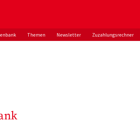
er deutschen ApothekerInnen
tenbank
Themen
Newsletter
Zuzahlungsrechner
ank