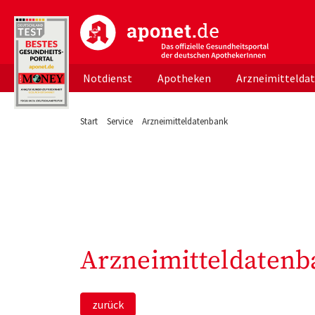
aponet.de - Das offizielle Gesundheitsportal d
Notdienst
Apotheken
Arzneimittelda
Start
Service
Arzneimitteldatenbank
Arzneimitteldatenb
zurück