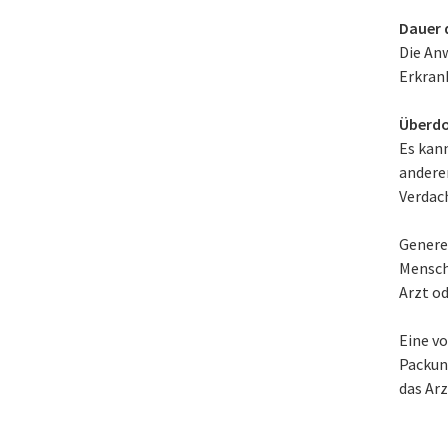
Dauer 
Die An
Erkran
Überdo
Es kan
andere
Verdac
Generel
Mensch
Arzt o
Eine v
Packung
das Ar