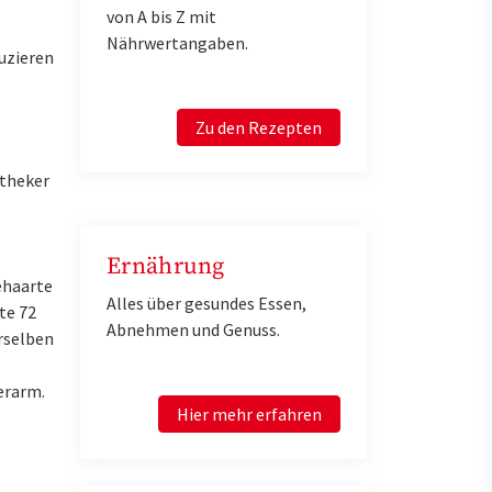
von A bis Z mit
Nährwertangaben.
uzieren
Zu den Rezepten
otheker
Ernährung
ehaarte
Alles über gesundes Essen,
te 72
Abnehmen und Genuss.
rselben
erarm.
Hier mehr erfahren