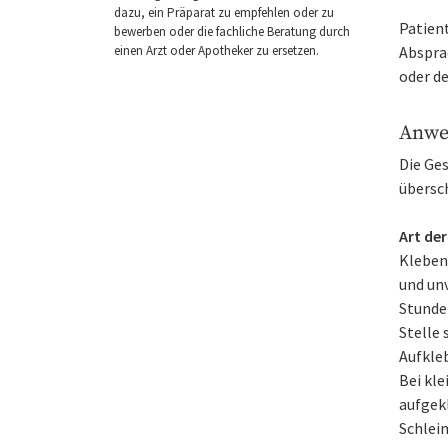
dazu, ein Präparat zu empfehlen oder zu
Patien
bewerben oder die fachliche Beratung durch
einen Arzt oder Apotheker zu ersetzen.
Absprac
oder d
Anwe
Die Ge
übersc
Art de
Kleben 
und unv
Stunde
Stelle
Aufkleb
Bei kle
aufgek
Schlei