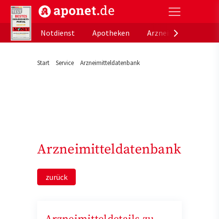
aponet.de - Das offizielle Gesundheitsportal der de
Notdienst
Apotheken
Arzneimitteldatenb
Start
Service
Arzneimitteldatenbank
Arzneimitteldatenbank
zurück