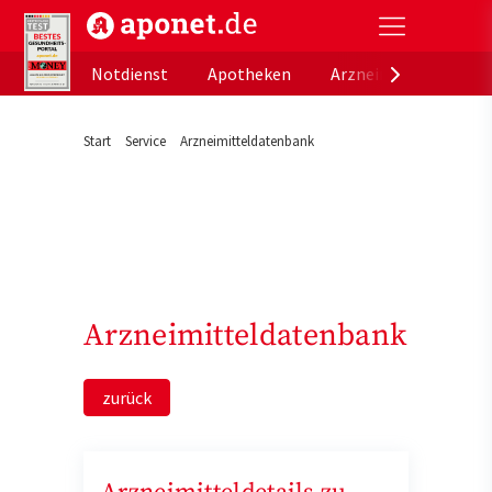
aponet.de - Das offizielle Gesundheitsportal der de
Notdienst
Apotheken
Arzneimitteldatenb
Start
Service
Arzneimitteldatenbank
Arzneimitteldatenbank
zurück