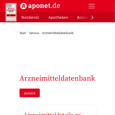
aponet.de - Das offizielle Gesundheitsportal der de
Notdienst
Apotheken
Arzneimitteldatenb
Start
Service
Arzneimitteldatenbank
Arzneimitteldatenbank
zurück