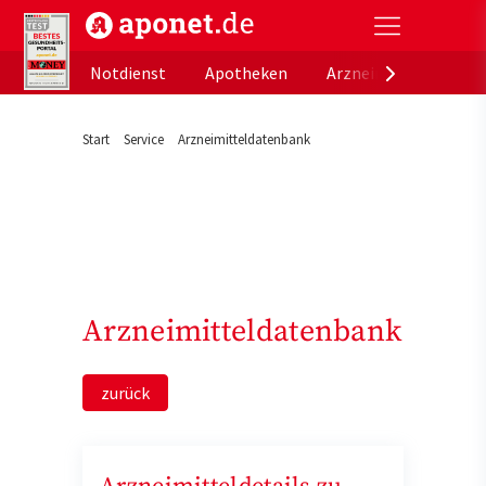
aponet.de - Das offizielle Gesundheitsportal der de
Notdienst
Apotheken
Arzneimitteldatenb
Start
Service
Arzneimitteldatenbank
Arzneimitteldatenbank
zurück