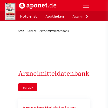
aponet.de - Das offizielle Gesundheitsportal der de
Notdienst
Apotheken
Arzneimitteldatenb
Start
Service
Arzneimitteldatenbank
Arzneimitteldatenbank
zurück