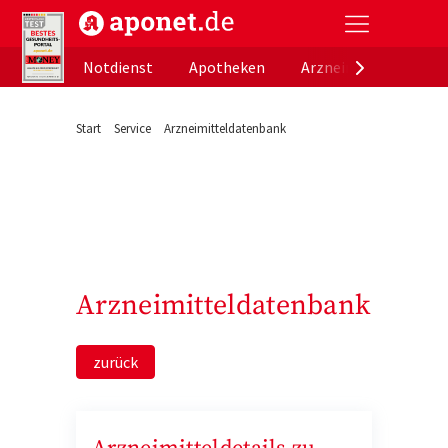
aponet.de - Das offizielle Gesundheitsportal der de
Notdienst
Apotheken
Arzneimitteldatenb
Start
Service
Arzneimitteldatenbank
Arzneimitteldatenbank
zurück