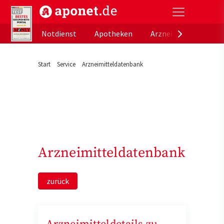
aponet.de - Das offizielle Gesundheitsportal der de
Notdienst
Apotheken
Arzneimitteldatenb
Start
Service
Arzneimitteldatenbank
Arzneimitteldatenbank
zurück