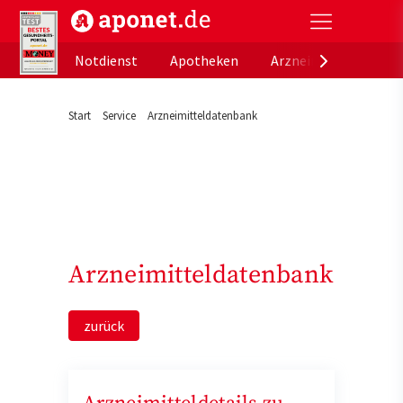
aponet.de - Das offizielle Gesundheitsportal der de
Notdienst
Apotheken
Arzneimitteldatenb
Start
Service
Arzneimitteldatenbank
Arzneimitteldatenbank
zurück