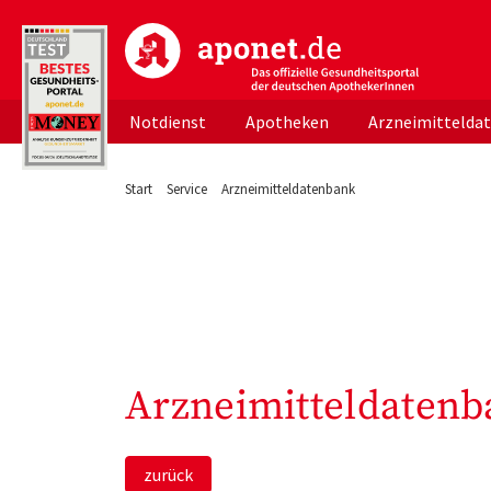
aponet.de - Das offizielle Gesundheitsportal d
Notdienst
Apotheken
Arzneimittelda
Start
Service
Arzneimitteldatenbank
Arzneimitteldatenb
zurück