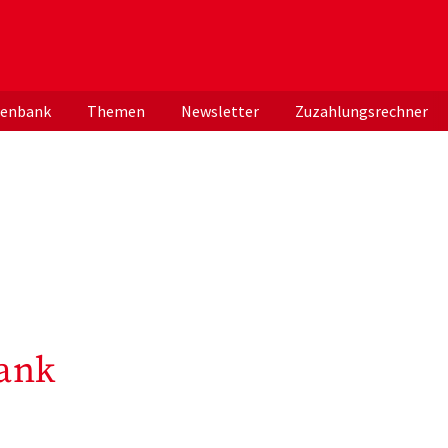
er deutschen ApothekerInnen
tenbank
Themen
Newsletter
Zuzahlungsrechner
ank