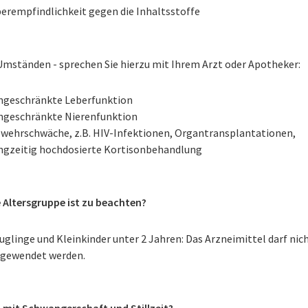
erempfindlichkeit gegen die Inhaltsstoffe
Umständen - sprechen Sie hierzu mit Ihrem Arzt oder Apotheker:
ngeschränkte Leberfunktion
ngeschränkte Nierenfunktion
wehrschwäche, z.B. HIV-Infektionen, Organtransplantationen,
ngzeitig hochdosierte Kortisonbehandlung
 Altersgruppe ist zu beachten?
uglinge und Kleinkinder unter 2 Jahren: Das Arzneimittel darf nic
gewendet werden.
t mit Schwangerschaft und Stillzeit?