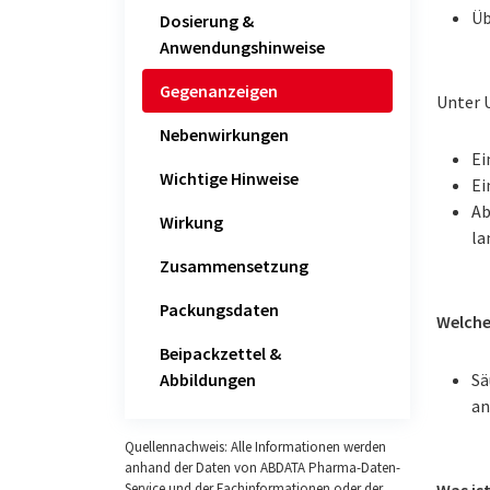
Üb
Dosierung &
Anwendungshinweise
Gegenanzeigen
Unter 
Nebenwirkungen
Ei
Wichtige Hinweise
Ei
Ab
Wirkung
la
Zusammensetzung
Packungsdaten
Welche
Beipackzettel &
Sä
Abbildungen
an
Quellennachweis: Alle Informationen werden
anhand der Daten von ABDATA Pharma-Daten-
Was is
Service und der Fachinformationen oder der