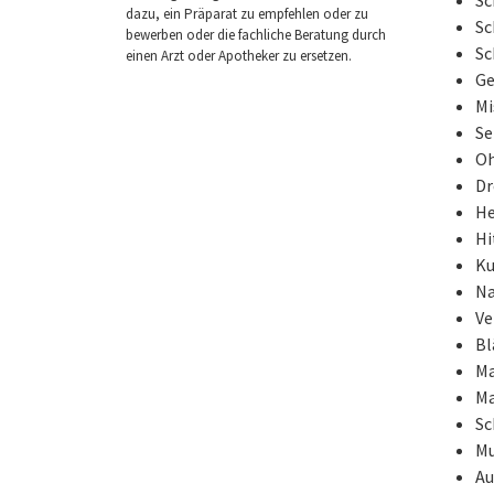
dazu, ein Präparat zu empfehlen oder zu
Sc
bewerben oder die fachliche Beratung durch
Sc
einen Arzt oder Apotheker zu ersetzen.
Ge
Mi
Se
Oh
Dr
He
Hi
Ku
Na
Ve
Bl
Ma
Ma
Sc
Mu
Au