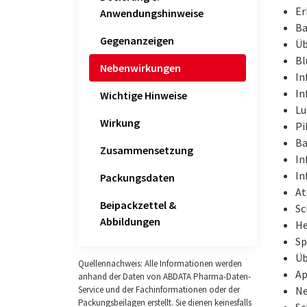
Er
Anwendungshinweise
Ba
Gegenanzeigen
Üb
Bl
Nebenwirkungen
In
In
Wichtige Hinweise
Lu
Wirkung
Pi
Ba
Zusammensetzung
In
In
Packungsdaten
At
Beipackzettel &
Sc
Abbildungen
He
Sp
Üb
Quellennachweis: Alle Informationen werden
Ap
anhand der Daten von ABDATA Pharma-Daten-
Ne
Service und der Fachinformationen oder der
Packungsbeilagen erstellt. Sie dienen keinesfalls
Sc