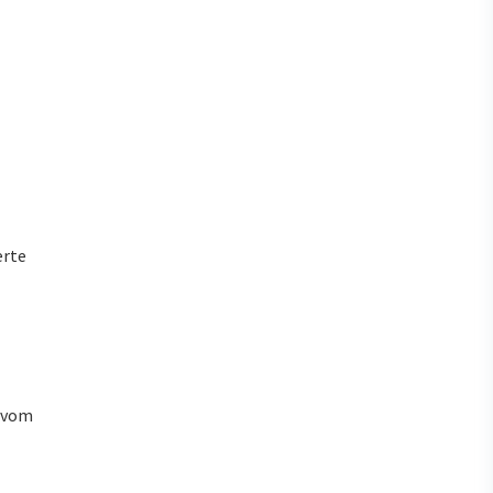
erte
u vom