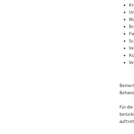
Kr
Un
Mü
Br
Fi
S
Ve
Ko
Ve
Bemerk
Behand
Für di
berück
auftret