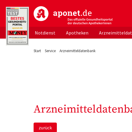
aponet.de - Das offizielle Gesundheitsportal d
Notdienst
Apotheken
Arzneimittelda
Start
Service
Arzneimitteldatenbank
Arzneimitteldatenb
zurück