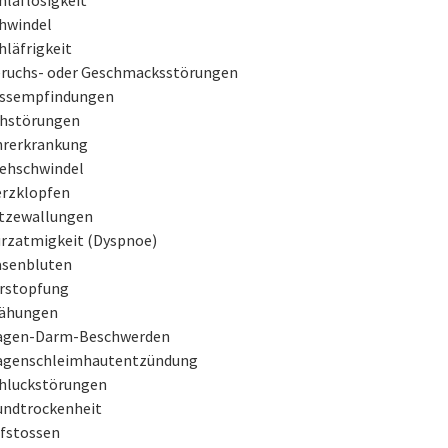
hwindel
hläfrigkeit
ruchs- oder Geschmacksstörungen
ssempfindungen
hstörungen
rerkrankung
ehschwindel
rzklopfen
tzewallungen
rzatmigkeit (Dyspnoe)
senbluten
rstopfung
ähungen
gen-Darm-Beschwerden
genschleimhautentzündung
hluckstörungen
ndtrockenheit
fstossen