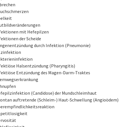
brechen
uchschmerzen
elkeit
utbildveränderungen
fektionen mit Hefepilzen
fektionen der Scheide
ngenentzündung durch Infektion (Pneumonie)
lzinfektion
kterieninfektion
fektiöse Halsentzündung (Pharyngitis)
fektiöse Entzündung des Magen-Darm-Traktes
emwegserkrankung
hnupfen
fepilzinfektion (Candidose) der Mundschleimhaut
ontan auftretende (Schleim-) Haut-Schwellung (Angioödem)
erempfindlichkeitsreaktion
petitlosigkeit
rvosität
hlaflosigkeit