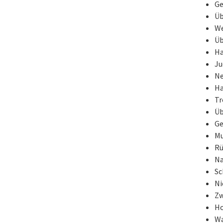
Ge
Üb
We
Üb
Ha
Ju
Ne
Ha
Tr
Üb
Ge
Mu
Rü
Na
Sc
Ni
Zw
Ho
Wa