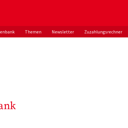
er deutschen ApothekerInnen
tenbank
Themen
Newsletter
Zuzahlungsrechner
ank