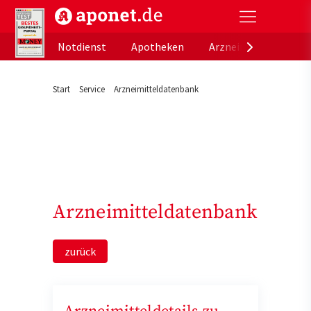
aponet.de - Das offizielle Gesundheitsportal der de
Notdienst
Apotheken
Arzneimitteldatenb
Start
Service
Arzneimitteldatenbank
Arzneimitteldatenbank
zurück