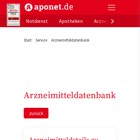
aponet.de - Das offizielle Gesundheitsportal der de
Notdienst
Apotheken
Arzneimitteldatenb
Start
Service
Arzneimitteldatenbank
Arzneimitteldatenbank
zurück