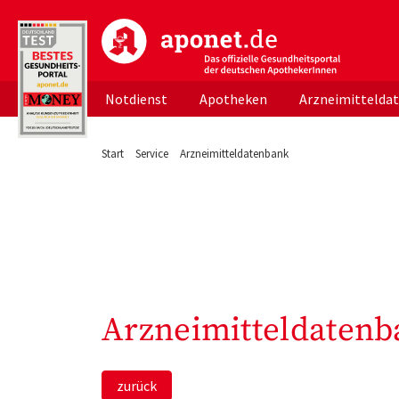
aponet.de - Das offizielle Gesundheitsportal d
Notdienst
Apotheken
Arzneimittelda
Start
Service
Arzneimitteldatenbank
Arzneimitteldatenb
zurück