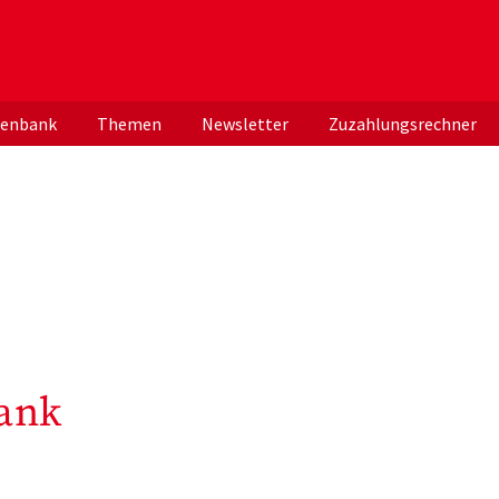
er deutschen ApothekerInnen
tenbank
Themen
Newsletter
Zuzahlungsrechner
ank