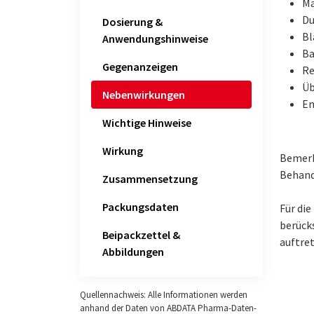
Ma
Du
Dosierung &
Bl
Anwendungshinweise
Ba
Gegenanzeigen
Re
Üb
Nebenwirkungen
En
Wichtige Hinweise
Wirkung
Bemerk
Behand
Zusammensetzung
Packungsdaten
Für di
berück
Beipackzettel &
auftret
Abbildungen
Quellennachweis: Alle Informationen werden
anhand der Daten von ABDATA Pharma-Daten-