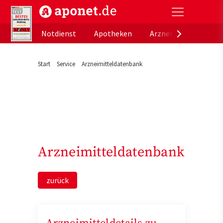
aponet.de - Das offizielle Gesundheitsportal der de
Notdienst
Apotheken
Arzneimitteldatenb
Start
Service
Arzneimitteldatenbank
Arzneimitteldatenbank
zurück